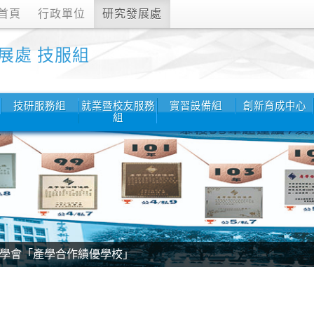
首頁
行政單位
研究發展處
展處 技服組
技研服務組
就業暨校友服務
實習設備組
創新育成中心
組
，本校榮獲四金、三銀、兩銅